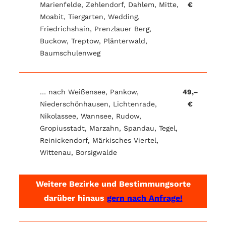
Marienfelde, Zehlendorf, Dahlem, Mitte,
€
Moabit, Tiergarten, Wedding,
Friedrichshain, Prenzlauer Berg,
Buckow, Treptow, Plänterwald,
Baumschulenweg
… nach Weißensee, Pankow,
49,–
Niederschönhausen, Lichtenrade,
€
Nikolassee, Wannsee, Rudow,
Gropiusstadt, Marzahn, Spandau, Tegel,
Reinickendorf, Märkisches Viertel,
Wittenau, Borsigwalde
Weitere Bezirke und Bestimmungsorte
darüber hinaus
gern nach Anfrage!